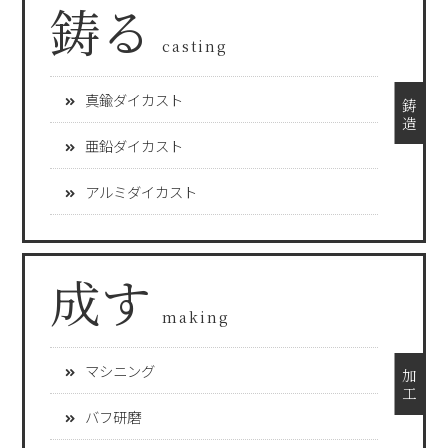
鋳る
casting
真鍮ダイカスト
鋳 造
亜鉛ダイカスト
アルミダイカスト
成す
making
マシニング
加 工
バフ研磨